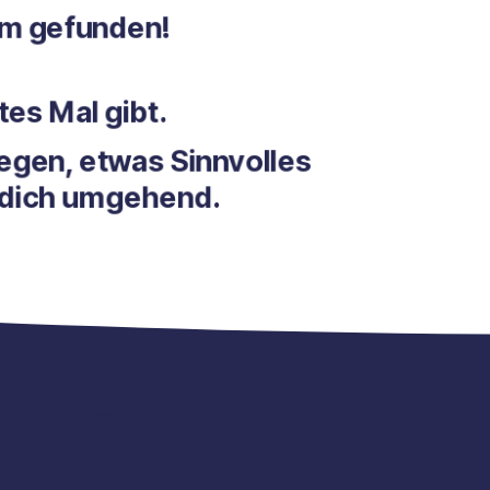
efunden!
al gibt.
, etwas Sinnvolles
h umgehend.