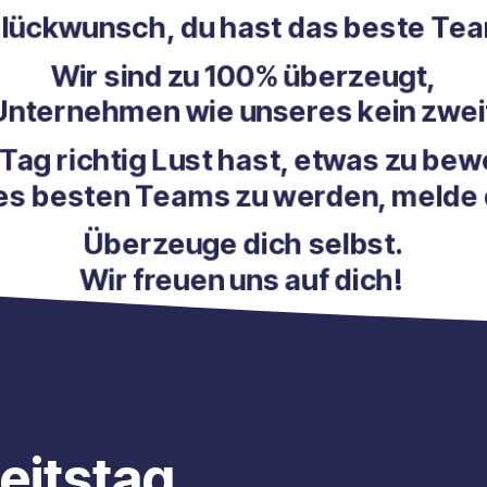
hen Glückwunsch, du hast das beste Team g
Wir sind zu 100% überzeugt,
 ein Unternehmen wie unseres kein zweites M
eden Tag richtig Lust hast, etwas zu bewegen
 Teil des besten Teams zu werden, melde dic
Überzeuge dich selbst.
Wir freuen uns auf dich!
beitstag